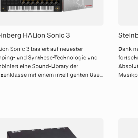
einberg HALion Sonic 3
Stein
ion Sonic 3 basiert auf neuester
Dank n
ping- und Synthese-Technologie und
fortsch
biniert eine Sound-Library der
Absolut
tzenklasse mit einem intelligenten User-
Musikpr
erface – perfekt für Studio und Bühne.
Perform
6'800 P