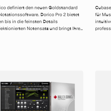
ico definiert den neuen Goldstandard
Cubase
 Notationssoftware. Dorico Pro 2 bietet
für Mus
en bis in die feinsten Details
intuiti
fektionierten Notensatz und bringt Ihre
profess
ik mit der preisgekrönten Cubase
Aufneh
io-Engine zum Klingen.