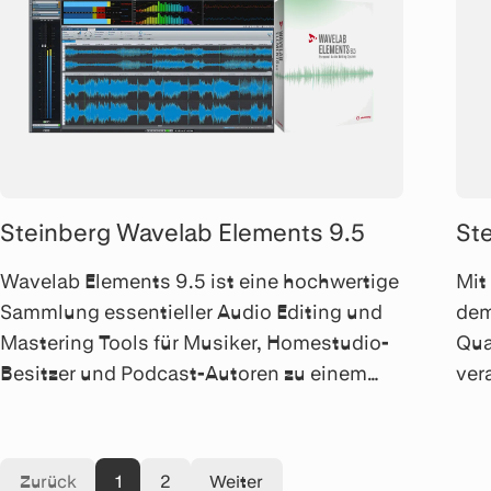
Steinberg Wavelab Elements 9.5
St
Wavelab Elements 9.5 ist eine hochwertige
Mit
Sammlung essentieller Audio Editing und
dem
Mastering Tools für Musiker, Homestudio-
Qua
Besitzer und Podcast-Autoren zu einem
ver
äusserst günstigen Preis. Für PC und Mac.
ein
Aud
Zurück
1
2
Weiter