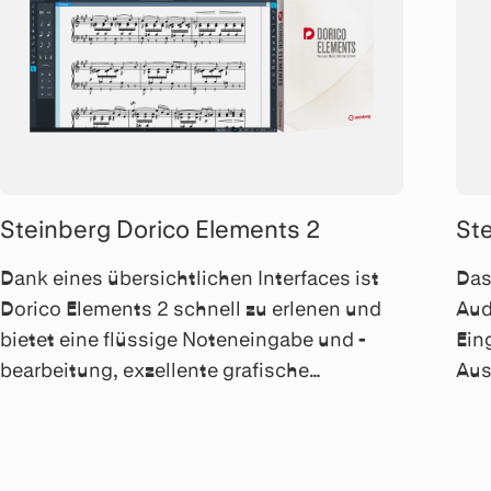
Steinberg Dorico Elements 2
St
Dank eines übersichtlichen Interfaces ist
Das
Dorico Elements 2 schnell zu erlenen und
Aud
bietet eine flüssige Noteneingabe und -
Ein
bearbeitung, exzellente grafische
Aus
Ergebnisse und eine hervorragend
Tra
klingende Wiedergabe.
an 