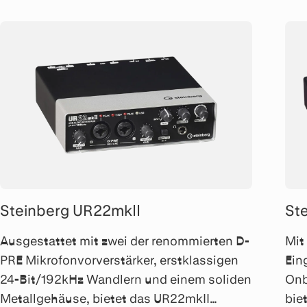
Steinberg UR22mkII
St
Ausgestattet mit zwei der renommierten D-
Mit
PRE Mikrofonvorverstärker, erstklassigen
Ein
24-Bit/192kHz Wandlern und einem soliden
Onb
Metallgehäuse, bietet das UR22mkII
bie