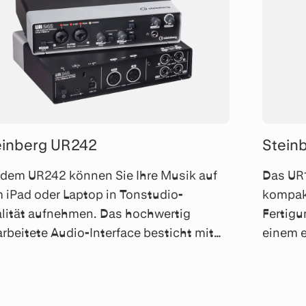
einberg UR242
Stein
 dem UR242 können Sie Ihre Musik auf
Das UR1
 iPad oder Laptop in Tonstudio-
kompak
lität aufnehmen. Das hochwertig
Fertigu
arbeitete Audio-Interface besticht mit
einem e
er für diese Preisklasse herausragenden
Mikrofo
ioqualität.
Bit/192