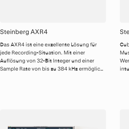
Steinberg AXR4
St
Das AXR4 ist eine exzellente Lösung für
Cub
jede Recording-Situation. Mit einer
Mus
Auflösung von 32-Bit Integer und einer
Wer
Sample Rate von bis zu 384 kHz ermöglicht
int
dieses Audio-Interface Aufnahmen auf
und
höchstem Niveau.