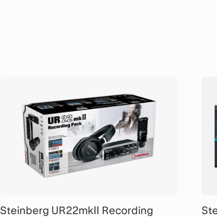
Interface beste Soundqualität in jeder
Int
Situation.
Aus
Steinberg UR22mkII Recording
Ste