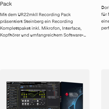
Pack
Dor
für
Mit dem UR22mkII Recording Pack
ein
präsentiert Steinberg ein Recording
per
Komplettpaket inkl. Mikrofon, Interface,
Mus
Kopfhörer und umfangreichem Software-
Aud
Paket zum Aufnehmen, Produzieren und
Mastern von Musik.