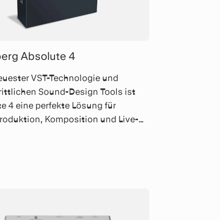
berg Absolute 4
euester VST-Technologie und
rittlichen Sound-Design Tools ist
e 4 eine perfekte Lösung für
oduktion, Komposition und Live-
ance. 100 GB Library und über
resets.