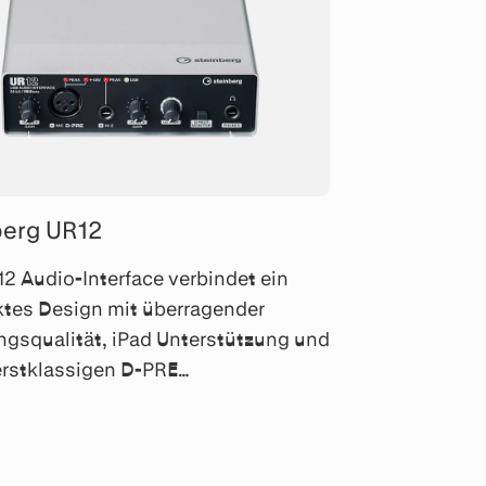
berg UR12
2 Audio-Interface verbindet ein
tes Design mit überragender
ngsqualität, iPad Unterstützung und
rstklassigen D-PRE
nverstärker – inkl. hochwertiger 24-
 kHz Wandler.