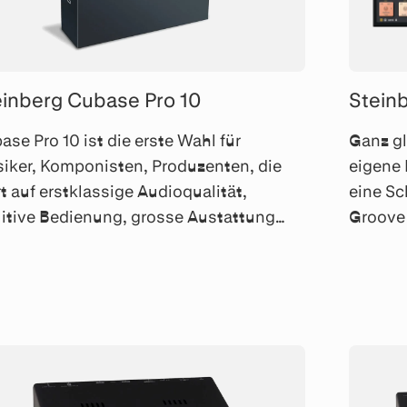
einberg Cubase Pro 10
Stein
ase Pro 10 ist die erste Wahl für
Ganz gl
iker, Komponisten, Produzenten, die
eigene 
t auf erstklassige Audioqualität,
eine Sc
uitive Bedienung, grosse Austattung
Groove 
 eine perfekte Integration legen.
ob Rock
und ED