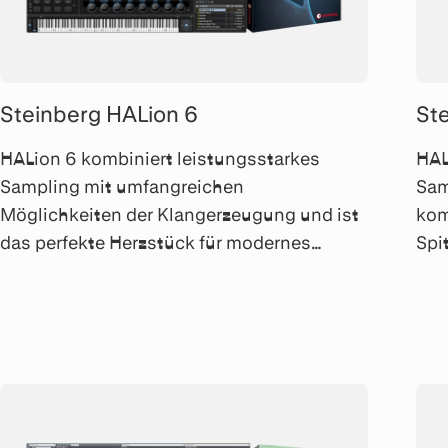
Steinberg HALion 6
St
HALion 6 kombiniert leistungsstarkes
HAL
Sampling mit umfangreichen
Sam
Möglichkeiten der Klangerzeugung und ist
kom
das perfekte Herzstück für modernes
Spi
Sound-Design und anspruchsvolle
Int
Musikproduktionen.