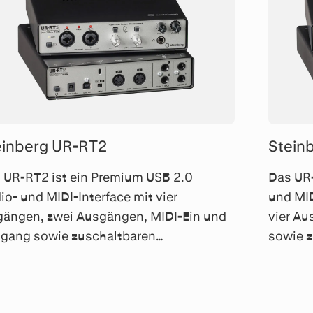
einberg UR-RT2
Stein
 UR-RT2 ist ein Premium USB 2.0
Das UR-
io- und MIDI-Interface mit vier
und MID
gängen, zwei Ausgängen, MIDI-Ein und
vier A
gang sowie zuschaltbaren
sowie z
nsformatoren von Rupert Neve Designs
Rupert
den Fronteingängen.
Fronte