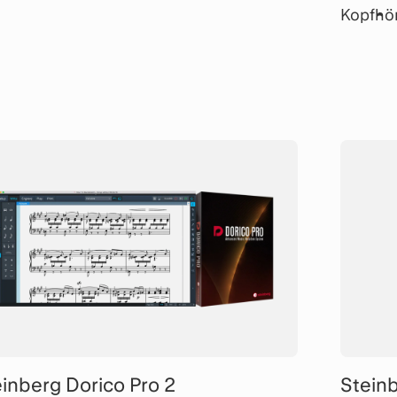
erface eine unvergleichlich flexible
Kopfhör
stattung.
mit ein
inberg Dorico Pro 2
Stein