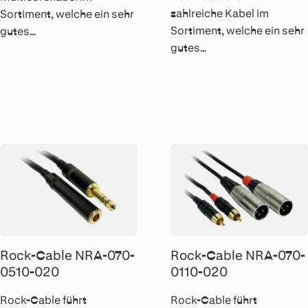
zahlreiche Kabel im
Sortiment, welche ein sehr
Sortiment, welche ein sehr
gutes
gutes
Preis/Leistungsverhältnis
Preis/Leistungsverhältnis
aufweisen. Alle Kabel
aufweisen. Alle Kabel
werden von Hand gelötet
werden von Hand gelötet
und sind mit Rean Metall-
und sind mit Rean Metall-
Steckern bestückt.
Steckern bestückt.
Rock-Cable NRA-070-
Rock-Cable NRA-070-
0510-020
0110-020
Rock-Cable führt
Rock-Cable führt