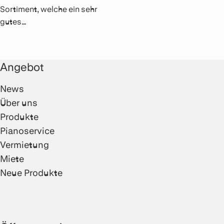
Sortiment, welche ein sehr
gutes
Preis/Leistungsverhältnis
aufweisen. Alle Kabel
werden von Hand gelötet
Angebot
und sind mit Rean Metall-
Steckern bestückt.
News
Über uns
Produkte
Pianoservice
Vermietung
Miete
Neue Produkte