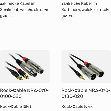
zahlreiche Kabel im
zahlreiche Kabel im
Sortiment, welche ein sehr
Sortiment, welche ein sehr
gutes
gutes
Preis/Leistungsverhältnis
Preis/Leistungsverhältnis
aufweisen. Alle Kabel
aufweisen. Alle Kabel
werden von Hand gelötet
werden von Hand gelötet
und sind mit Rean Metall-
und sind mit Rean Metall-
Steckern bestückt.
Steckern bestückt.
Rock-Cable NRA-070-
Rock-Cable NRA-070-
0100-020
0130-020
Rock-Cable führt
Rock-Cable führt