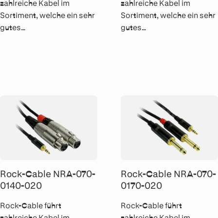
zahlreiche Kabel im
zahlreiche Kabel im
Sortiment, welche ein sehr
Sortiment, welche ein sehr
gutes
gutes
Preis/Leistungsverhältnis
Preis/Leistungsverhältnis
aufweisen. Alle Kabel
aufweisen. Alle Kabel
werden von Hand gelötet
werden von Hand gelötet
und sind mit Rean Metall-
und sind mit Rean Metall-
Steckern bestückt.
Steckern bestückt.
Rock-Cable NRA-070-
Rock-Cable NRA-070-
0140-020
0170-020
Rock-Cable führt
Rock-Cable führt
zahlreiche Kabel im
zahlreiche Kabel im