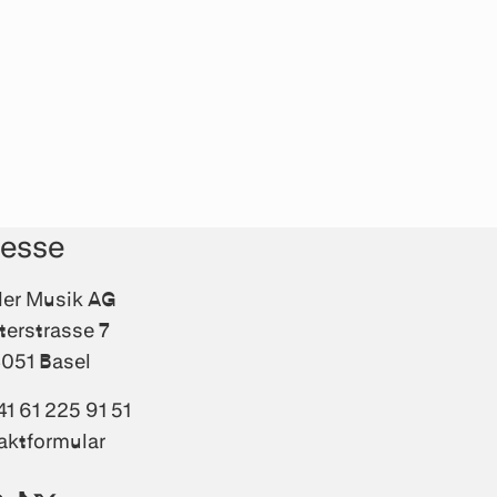
resse
fler Musik AG
terstrasse 7
051 Basel
41 61 225 91 51
aktformular